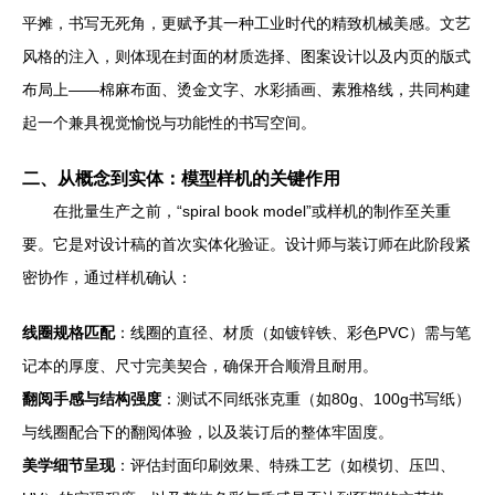
平摊，书写无死角，更赋予其一种工业时代的精致机械美感。文艺
风格的注入，则体现在封面的材质选择、图案设计以及内页的版式
布局上——棉麻布面、烫金文字、水彩插画、素雅格线，共同构建
起一个兼具视觉愉悦与功能性的书写空间。
二、从概念到实体：模型样机的关键作用
在批量生产之前，“spiral book model”或样机的制作至关重
要。它是对设计稿的首次实体化验证。设计师与装订师在此阶段紧
密协作，通过样机确认：
线圈规格匹配
：线圈的直径、材质（如镀锌铁、彩色PVC）需与笔
记本的厚度、尺寸完美契合，确保开合顺滑且耐用。
翻阅手感与结构强度
：测试不同纸张克重（如80g、100g书写纸）
与线圈配合下的翻阅体验，以及装订后的整体牢固度。
美学细节呈现
：评估封面印刷效果、特殊工艺（如模切、压凹、