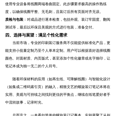
使用专业设备将线圈两端卷曲固定。此步骤要求极高的操作熟练
度，以确保线圈平整、无毛刺，且装订后所有页面对齐无误。
质检与包装
：对成品进行逐本检查，包括外观、装订牢固度、翻阅
测试等，最后以环保且美观的方式进行包装，准备交付。
四、选择与展望：满足个性化需求
当前市场，专业的印刷装订服务商不仅能提供标准化产品，更
能支持小批量定制乃至个人单本定制。用户可以根据喜好选择线圈
颜色、封面材质、内页版式，甚至添加个性化徽章或名字烙印，让
笔记本成为独一无二的个人符号。
随着环保材料的应用（如再生纸、可降解线圈）与智能化设计
（如集成二维码索引页）的融入，精致文艺的螺旋装订笔记本将在
实用、美观与可持续之间找到更佳的平衡点，继续在纸笔爱好者手
中流转故事，记录时光。
总而言之，一本看似简单的螺旋装订记事本，实则凝聚了从创