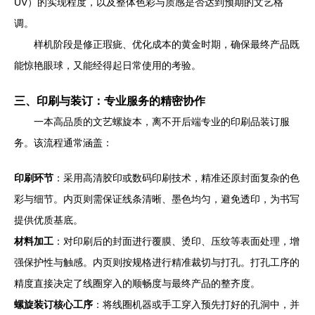
UV）的实现程度，以及整体色彩与质感是否达到预期的文艺格
调。
样机阶段是修正瑕疵、优化成本的黄金时期，确保最终产品既
能惊艳眼球，又能经得起日常使用的考验。
三、印刷与装订：专业服务的精密协作
一本高品质的文艺螺旋本，离不开后端专业的印刷品装订服
务。该流程通常涵盖：
印刷环节
：采用高清胶印或数码印刷技术，精准还原封面复杂的色
彩与细节。内页则需保证线条清晰、墨色均匀，避免透印，为书写
提供优质基底。
材料加工
：对印刷后的封面进行覆膜、烫印、压纹等表面处理，增
强保护性与触感。内页则按规格进行精准裁切与打孔。打孔工序的
精度直接决定了线圈穿入的顺畅度与最终产品的整齐度。
螺旋装订核心工序
：将线圈机器或手工穿入预先打好的孔洞中，并