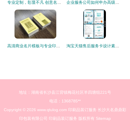
专业定制，彰显不凡 创意名片设计素材与商业印刷装订一站式指南
企业服务公司如何申办高级证书及印刷品装订服务指南
高清商业名片模板与专业印刷装订服务 一站式商务形象解决方案
淘宝天猫售后服务卡设计素材 从高清PSD到印刷装订一站式解决方案
地址：湖南省长沙县江背镇梅花社区羊四塘组221号
电话：1368785**
Copyright © 2026
www.qtulog.com
印刷品装订服务
长沙大名鼎鼎彩
印包装有限公司
印刷品装订服务
版权所有
Sitemap